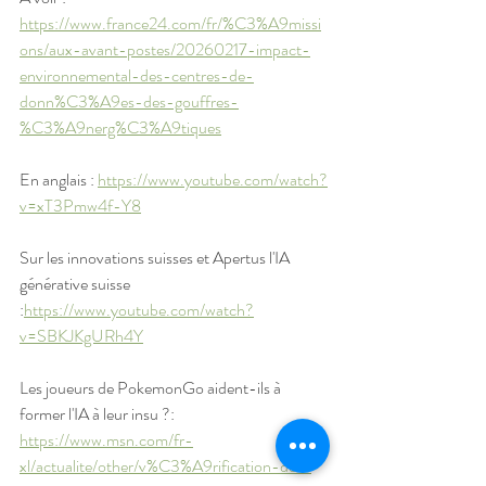
https://www.france24.com/fr/%C3%A9missi
ons/aux-avant-postes/20260217-impact-
environnemental-des-centres-de-
donn%C3%A9es-des-gouffres-
%C3%A9nerg%C3%A9tiques
En anglais : 
https://www.youtube.com/watch?
v=xT3Pmw4f-Y8
Sur les innovations suisses et Apertus l'IA 
générative suisse 
:
https://www.youtube.com/watch?
v=SBKJKgURh4Y
Les joueurs de PokemonGo aident-ils à 
former l'IA à leur insu ?: 
https://www.msn.com/fr-
xl/actualite/other/v%C3%A9rification-des-