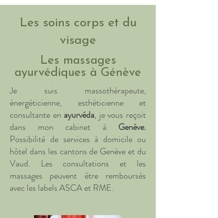
Les soins corps et du
visage
Les massages
ayurvédiques à Génève
Je suis massothérapeute,
énergéticienne, esthéticienne et
consultante en
ayurvéda
, je vous reçoit
dans mon cabinet à
Genève.
Possibilité
de services à domicile ou
hôtel dans les cantons de Genève et du
Vaud.
Les consultations et les
massages peuvent être remboursés
avec les labels ASCA et RME.