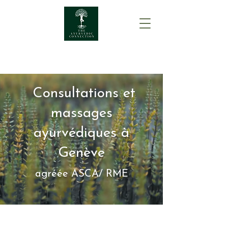
The Ayurvedic Connection
Consultations et
massages
ayurvédiques à
Genève
agréée ASCA/ RME