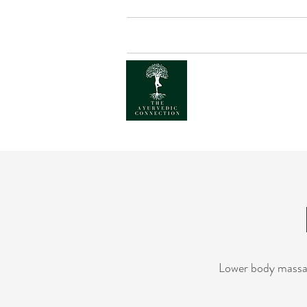
Accueil
Qui suis-je
Lower body massag