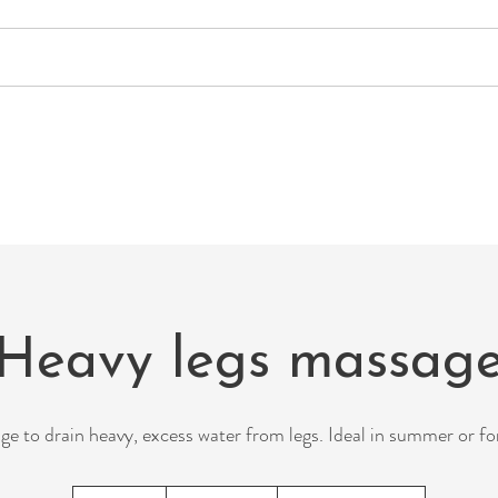
Consultations
Soin corps & visage
Ayur
The Ayurvedic Connection
Heavy legs massag
e to drain heavy, excess water from legs. Ideal in summer or f
120