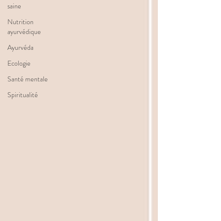
saine
Nutrition
ayurvédique
Ayurvéda
Ecologie
Santé mentale
Spiritualité