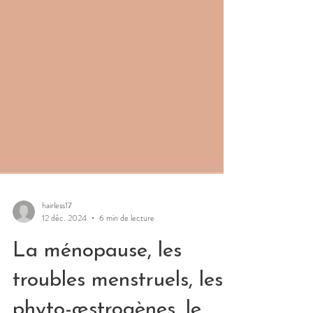
hairless17
12 déc. 2024
6 min de lecture
La ménopause, les
troubles menstruels, les